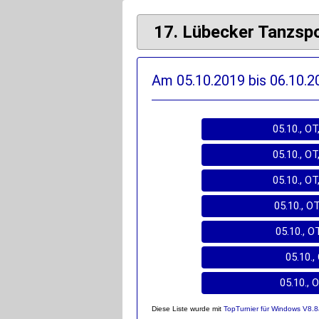
17. Lübecker Tanzs
Am 05.10.2019 bis 06.10.2
05.10., OT
05.10., OT
05.10., OT
05.10., O
05.10., O
05.10.,
05.10., 
Diese Liste wurde mit
TopTurnier für Windows V8.