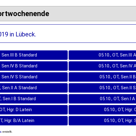
portwochenende
019 in Lübeck.
, Sen.III B Standard
05.10., OT, Sen.III
, Sen.IV B Standard
05.10., OT, Sen.IV
, Sen.IV S Standard
05.10., OT, Sen.II 
T, Sen.II A Standard
05.10., OT, Sen.II 
T, Sen.I B Standard
05.10., OT, Sen.I 
 OT, Hgr. D Latein
05.10., OT, Hgr. 
OT, Hgr. B/A Latein
05.10., OT, Hgr. 
8a
erstellt.