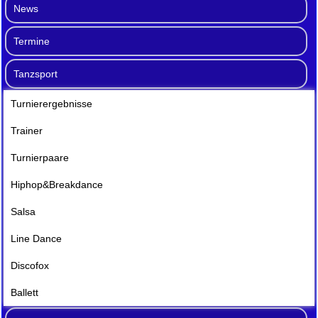
News
Termine
Tanzsport
Turnierergebnisse
Trainer
Turnierpaare
Hiphop&Breakdance
Salsa
Line Dance
Discofox
Ballett