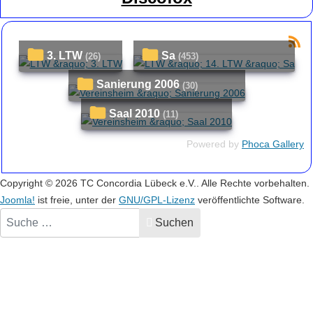
3. LTW
Sa
(26)
(453)
Sanierung 2006
(30)
Saal 2010
(11)
Powered by
Phoca Gallery
Copyright © 2026 TC Concordia Lübeck e.V.. Alle Rechte vorbehalten.
Joomla!
ist freie, unter der
GNU/GPL-Lizenz
veröffentlichte Software.
Suchen
Suchen