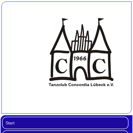
Tanzclub Concordia Lübeck e.V.
Start