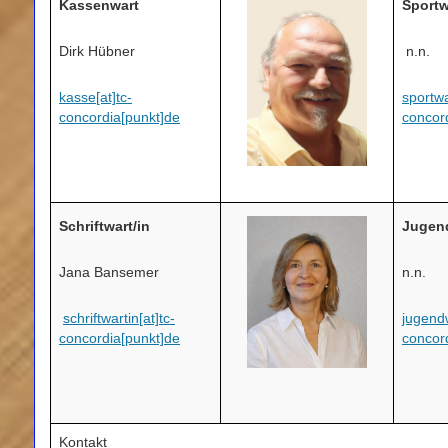
Kassenwart
Sportw
Dirk Hübner
n.n.
kasse[at]tc-
sportwa
concordia[punkt]de
concor
Schriftwart/in
Jugen
Jana Bansemer
n.n.
schriftwartin[at]tc-
jugendw
concordia[punkt]de
concor
Kontakt