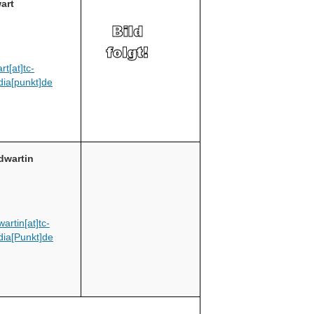
art
rt[at]tc-
dia[punkt]de
dwartin
artin[at]tc-
dia[Punkt]de