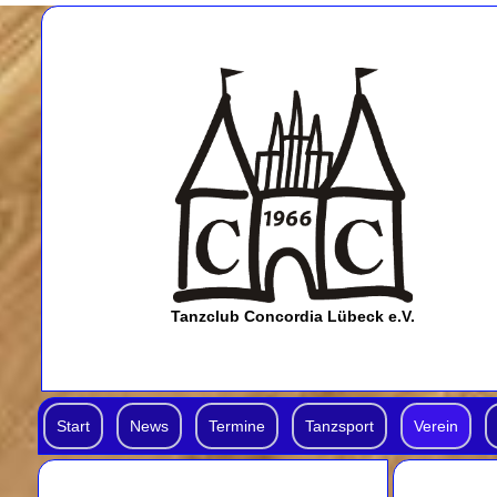
Tanzclub Concordia Lübeck e.V.
Start
News
Termine
Tanzsport
Verein