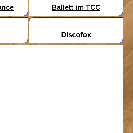
ance
Ballett im TCC
Discofox