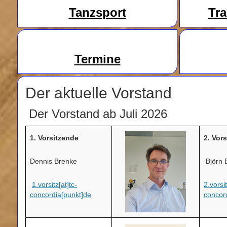
Tanzsport
Tr
Termine
Der aktuelle Vorstand
Der Vorstand ab Juli 2026
1. Vorsitzende
2. Vor
Dennis Brenke
Björn
1.vorsitz[at]tc-
2.vorsit
concordia[punkt]de
concor