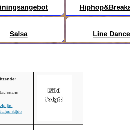
ainingsangebot
Hiphop&Break
Salsa
Line
Danc
e
sitzender
 Bachmann
z[at]tc-
dia[punkt]de