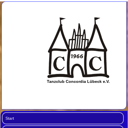
Tanzclub Concordia Lübeck e.V.
Start