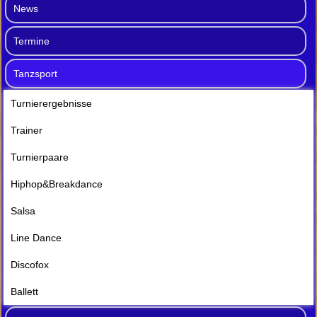
News
Termine
Tanzsport
Turnierergebnisse
Trainer
Turnierpaare
Hiphop&Breakdance
Salsa
Line Dance
Discofox
Ballett