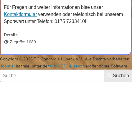
Für Fragen und weiter Informationen bitte unser
Kontaktformular
verwenden oder telefonisch bei unserem
Sportwart unter Telefon: 0175 7233410!
Details
Zugriffe: 1689
Copyright © 2026 TC Concordia Lübeck e.V.. Alle Rechte vorbehalten.
Joomla!
ist freie, unter der
GNU/GPL-Lizenz
veröffentlichte Software.
Suchen
Suchen