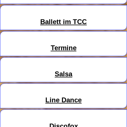
Ballett im TCC
Termine
Salsa
Line
Danc
e
Discofox