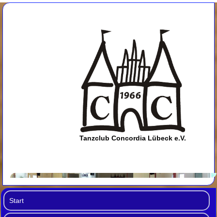
Tanzclub Concordia Lübeck e.V.
Start