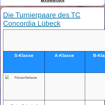
Die Turnierpaare des TC
Concordia Lübeck
S-Klasse
A-Klasse
B-Kl