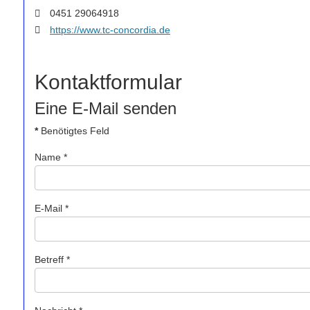
Fax:
0451 29064918
Website:
https://www.tc-concordia.de
Kontaktformular
Eine E-Mail senden
*
Benötigtes Feld
Name
*
E-Mail
*
Betreff
*