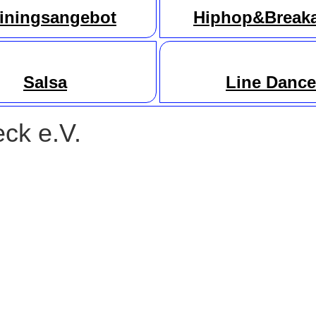
ainingsangebot
Hiphop&Break
Salsa
Line
Danc
e
ck e.V.