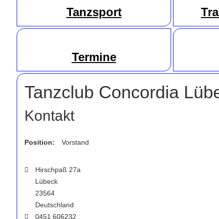
Tanzsport
Tr
Termine
Tanzclub Concordia Lübe
Kontakt
Position:
Vorstand
Adresse:
Hirschpaß 27a
Lübeck
23564
Deutschland
Telefon:
0451 606232