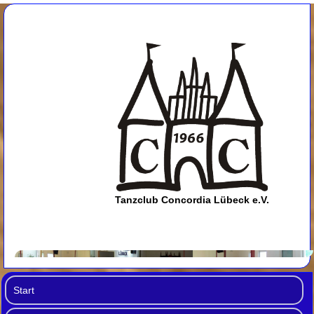
Tanzclub Concordia Lübeck e.V.
Start