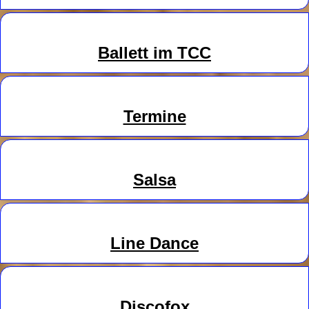
Ballett im TCC
Termine
Salsa
Line
Danc
e
Discofox