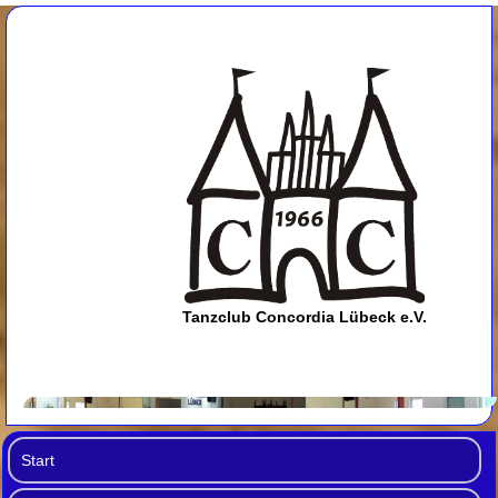
Tanzclub Concordia Lübeck e.V.
Start