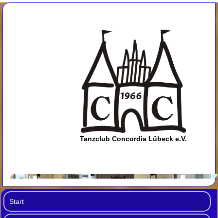
Tanzclub Concordia Lübeck e.V.
Start