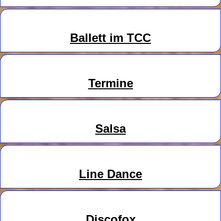
Ballett im TCC
Termine
Salsa
Line
Danc
e
Discofox