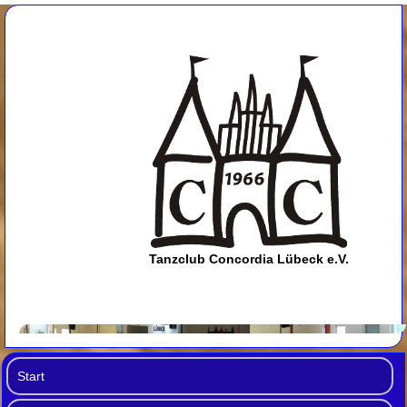
Tanzclub Concordia Lübeck e.V.
Start