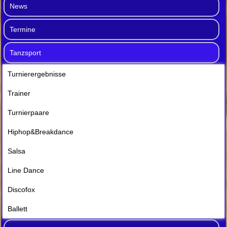
News
Termine
Tanzsport
Turnierergebnisse
Trainer
Turnierpaare
Hiphop&Breakdance
Salsa
Line Dance
Discofox
Ballett