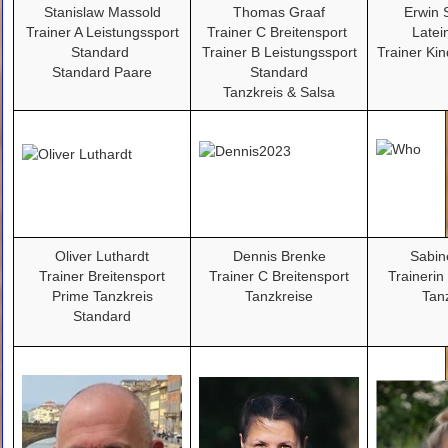
Stanislaw Massold
Thomas Graaf
Erwin 
Trainer A Leistungssport
Trainer C Breitensport
Latei
Standard
Trainer B Leistungssport
Trainer Ki
Standard Paare
Standard
Tanzkreis & Salsa
Oliver Luthardt
Dennis Brenke
Sabin
Trainer Breitensport
Trainer C Breitensport
Trainerin
Prime Tanzkreis
Tanzkreise
Tan
Standard