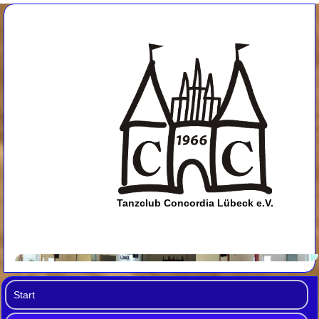
Tanzclub Concordia Lübeck e.V.
Start