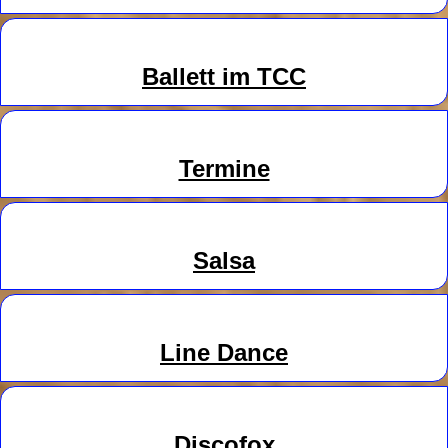
Ballett im TCC
Termine
Salsa
Line
Danc
e
Discofox