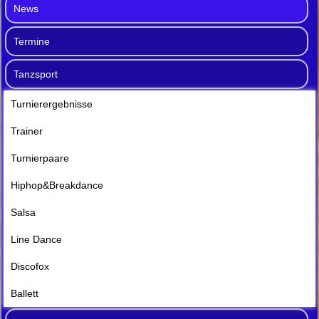
News
Termine
Tanzsport
Turnierergebnisse
Trainer
Turnierpaare
Hiphop&Breakdance
Salsa
Line Dance
Discofox
Ballett