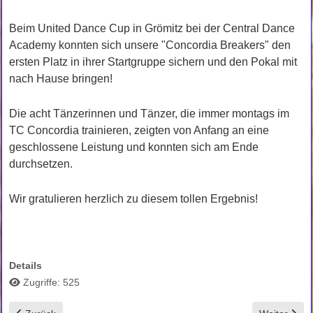
Beim United Dance Cup in Grömitz bei der Central Dance
Academy konnten sich unsere "Concordia Breakers" den
ersten Platz in ihrer Startgruppe sichern und den Pokal mit
nach Hause bringen!
Die acht Tänzerinnen und Tänzer, die immer montags im
TC Concordia trainieren, zeigten von Anfang an eine
geschlossene Leistung und konnten sich am Ende
durchsetzen.
Wir gratulieren herzlich zu diesem tollen Ergebnis!
Details
Zugriffe: 525
Vorheriger Beitrag: Treppchenplatz und Aufstieg für Florian Behnck
Nächster Be